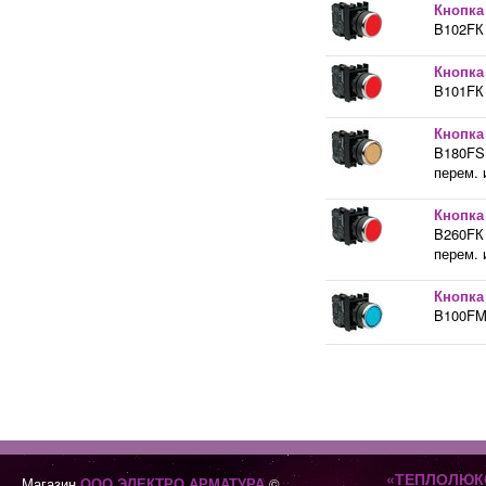
Кнопка
B102FК 
Кнопка
B101FК 
Кнопка
B180FS 
перем. 
Кнопка
B260FК 
перем. 
Кнопка
B100FM 
«ТЕПЛОЛЮК
Магазин
ООО ЭЛЕКТРО АРМАТУРА
©