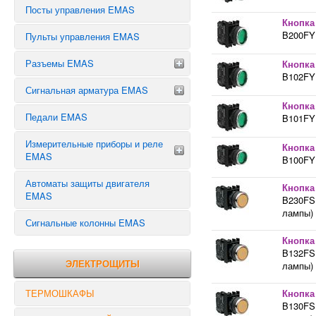
КОНЦЕВИКИ EMAS СЕРИИ L5
Переключатель предела
Посты управления EMAS
Кнопка
КОНЦЕВИКИ EMAS СЕРИИ L51
Реверсивные переключатели
B200FY 
Пульты управления EMAS
КОНЦЕВИКИ СЕРИИ EMAS L52
КОНЦЕВИКИ EMAS СЕРИИ L6
Разъемы EMAS
Кнопка
B102FY 
ЗАПЧАСТИ К КОНЦЕВЫМ
Сигнальная арматура EMAS
ВЫКЛЮЧАТЕЛЯМ EMAS
Разъемы 48 выводов
Кнопка
Разъемы 32 вывода
Педали EMAS
Сигнальная арматура 10 мм
B101FY 
Разъемы 24 вывода
Сигнальная арматура 14 мм
Измерительные приборы и реле
Разъемы 16 выводов
Кнопка
Сигнальная арматура 22 мм
EMAS
B100FY 
Разъемы 12 выводов
Автоматы защиты двигателя
Разъемы 10 выводов
ТАЙМЕРЫ
Кнопка
EMAS
B230FS 
Разъемы 6 выводов
РЕЛЕ ВРЕМЕНИ
лампы) 
Разъемы 5 выводов
РЕЛЕ НАПРЯЖЕНИЯ
Сигнальные колонны EMAS
РЕЛЕ КОНТРОЛЯ
Кнопка
B132FS 
ЭЛЕКТРОЩИТЫ
лампы) 
ТЕРМОШКАФЫ
Кнопка
B130FS 