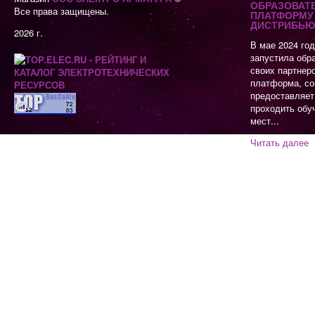
ОБРАЗОВАТ
Все права защищены.
ПЛАТФОРМУ 
ДИСТРИБЬЮ
2026 г.
В мае 2024 го
запустила обр
своих партнер
платформа, со
предоставляет
проходить обу
мест...
Читать далее