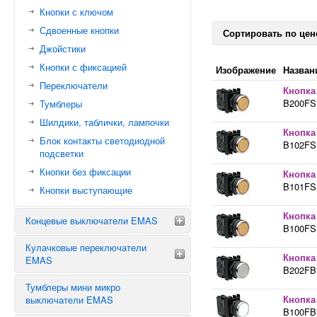
Кнопки с ключом
Сдвоенные кнопки
Сортировать по цен
Джойстики
Кнопки с фиксацией
Изображение
Назван
Переключатели
Кнопка
B200FS 
Тумблеры
Шилдики, таблички, лампочки
Кнопка
Блок контакты светодиодной
B102FS 
подсветки
Кнопки без фиксации
Кнопка
B101FS 
Кнопки выступающие
Кнопка
Концевые выключатели EMAS
B100FS 
Кулачковые переключатели
КОНЦЕВИКИ EMAS СЕРИИ L1
Кнопка
EMAS
КОНЦЕВИКИ EMAS СЕРИИ L2
B202FB 
КОНЦЕВИКИ EMAS СЕРИИ L3
Тумблеры мини микро
Звезда треугольник
Кнопка
выключатели EMAS
КОНЦЕВИКИ EMAS СЕРИИ L4
Аварийные переключатели
B100FB 