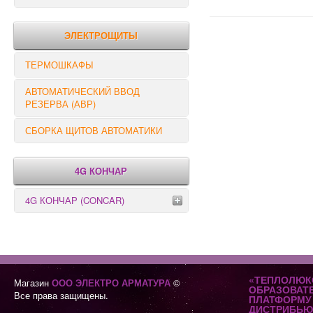
РЕЛЕ КОНТРОЛЯ
ЭЛЕКТРОЩИТЫ
ТЕРМОШКАФЫ
АВТОМАТИЧЕСКИЙ ВВОД
РЕЗЕРВА (АВР)
СБОРКА ЩИТОВ АВТОМАТИКИ
4G КОНЧАР
4G КОНЧАР (CONCAR)
Переключатели серии GX
Переключатели серии GN
«ТЕПЛОЛЮК
Магазин
ООО ЭЛЕКТРО АРМАТУРА
©
ОБРАЗОВАТ
Все права защищены.
ПЛАТФОРМУ 
ДИСТРИБЬЮ