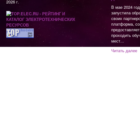
2026 г.
В мае 2024 го
запустила обр
своих партнер
платформа, со
предоставляет
проходить обу
мест...
Читать далее