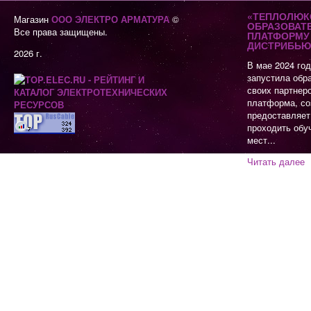
«ТЕПЛОЛЮК
Магазин
ООО ЭЛЕКТРО АРМАТУРА
©
ОБРАЗОВАТ
Все права защищены.
ПЛАТФОРМУ 
ДИСТРИБЬЮ
2026 г.
В мае 2024 го
запустила обр
своих партнер
платформа, со
предоставляет
проходить обу
мест...
Читать далее