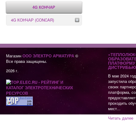
4G КОНЧАР
4G КОНЧАР (CONCAR)
Переключатели серии GX
Переключатели серии GN
«ТЕПЛОЛЮК
Магазин
ООО ЭЛЕКТРО АРМАТУРА
©
ОБРАЗОВАТ
Все права защищены.
ПЛАТФОРМУ 
ДИСТРИБЬЮ
2026 г.
В мае 2024 го
запустила обр
своих партнер
платформа, со
предоставляет
проходить обу
мест...
Читать далее