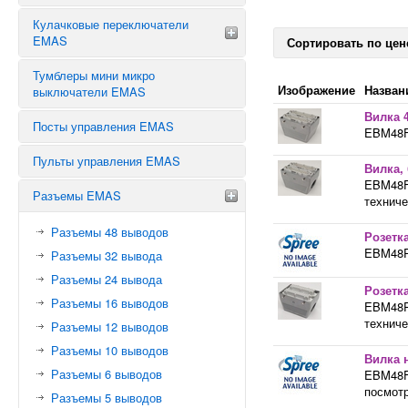
Кнопки с ключом
Кулачковые переключатели
КОНЦЕВИКИ EMAS СЕРИИ L1
Сдвоенные кнопки
EMAS
Сортировать по цен
КОНЦЕВИКИ EMAS СЕРИИ L2
Джойстики
КОНЦЕВИКИ EMAS СЕРИИ L3
Тумблеры мини микро
Звезда треугольник
Кнопки с фиксацией
Изображение
Назван
выключатели EMAS
КОНЦЕВИКИ EMAS СЕРИИ L4
Аварийные переключатели
Переключатели
Вилка 
КОНЦЕВИКИ EMAS СЕРИИ L5
Переключатель предела
Посты управления EMAS
EBM48FU
Тумблеры
КОНЦЕВИКИ EMAS СЕРИИ L51
Реверсивные переключатели
Шилдики, таблички, лампочки
Пульты управления EMAS
КОНЦЕВИКИ СЕРИИ EMAS L52
Вилка,
Блок контакты светодиодной
EBM48FU
КОНЦЕВИКИ EMAS СЕРИИ L6
Разъемы EMAS
подсветки
техниче
ЗАПЧАСТИ К КОНЦЕВЫМ
Кнопки без фиксации
ВЫКЛЮЧАТЕЛЯМ EMAS
Разъемы 48 выводов
Розетк
Кнопки выступающие
EBM48PU
Разъемы 32 вывода
Разъемы 24 вывода
Розетк
Разъемы 16 выводов
EBM48PU
техниче
Разъемы 12 выводов
Разъемы 10 выводов
Вилка 
Разъемы 6 выводов
EBM48FM
посмотр
Разъемы 5 выводов