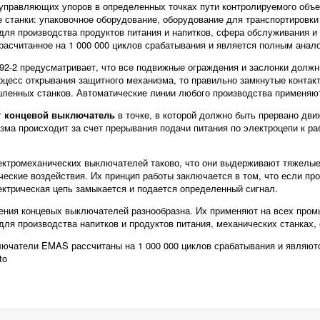
управляющих упоров в определенных точках пути контролируемого объек
станки: упаковочное оборудование, оборудование для транспортировки 
для производства продуктов питания и напитков, сфера обслуживания и
расчитанное на 1 000 000 циклов срабатывания и является полным ана
92-2 предусматривает, что все подвижные ограждения и заслонки долж
оцесс открывания защитного механизма, то правильно замкнутые конта
ленных станков. Автоматические линии любого производства применя
т
концевой выключатель
в точке, в которой должно быть прервано дви
зма происходит за счет прерывания подачи питания по электроцепи к р
ектромеханических выключателей таково, что они выдерживают тяжелые
ческие воздействия. Их принцип работы заключается в том, что если п
лектрическая цепь замыкается и подается определенный сигнал.
ния концевых выключателей разнообразна. Их применяют на всех промы
для производства напитков и продуктов питания, механических станках,
лючатели EMAS рассчитаны на 1 000 000 циклов срабатывания и явля
to