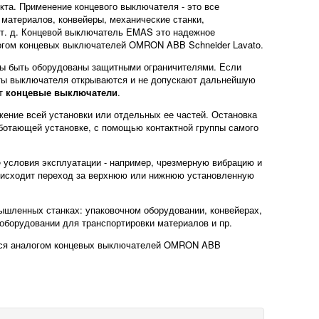
та. Применение концевого выключателя - это все
материалов, конвейеры, механические станки,
 т. д. Концевой выключатель EMAS это надежное
логом концевых выключателей OMRON ABB Schneider Lavato.
ны быть оборудованы защитными ограничителями. Если
кты выключателя открываются и не допускают дальнейшую
ют
концевые выключатели
.
жение всей установки или отдельных ее частей. Остановка
аботающей установке, с помощью контактной группы самого
 условия эксплуатации - например, чрезмерную вибрацию и
роисходит переход за верхнюю или нижнюю установленную
шленных станках: упаковочном оборудовании, конвейерах,
 оборудовании для транспортировки материалов и пр.
ются аналогом концевых выключателей OMRON ABB