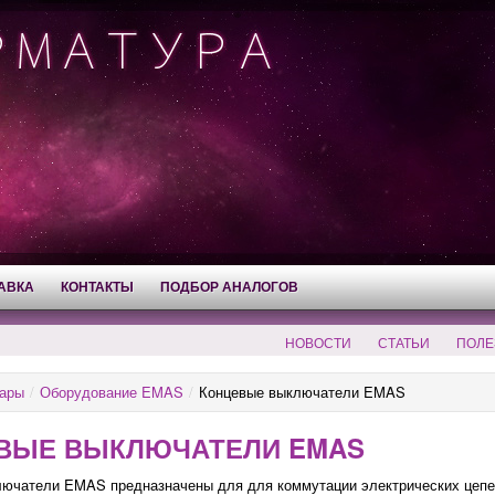
АВКА
КОНТАКТЫ
ПОДБОР АНАЛОГОВ
НОВОСТИ
СТАТЬИ
ПОЛЕ
ары
/
Оборудование EMAS
/
Концевые выключатели EMAS
ВЫЕ ВЫКЛЮЧАТЕЛИ EMAS
лючатели
EMAS предназначены для для коммутации электрических цепей