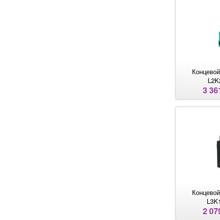
Концевой
L2K
3 36
Концевой
L3K
2 07