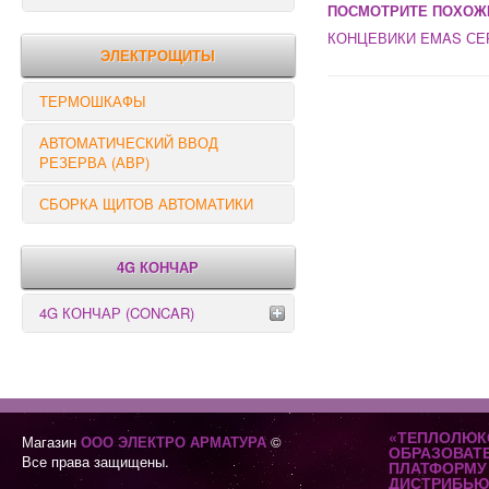
ПОСМОТРИТЕ ПОХОЖ
РЕЛЕ КОНТРОЛЯ
КОНЦЕВИКИ EMAS СЕ
ЭЛЕКТРОЩИТЫ
ТЕРМОШКАФЫ
АВТОМАТИЧЕСКИЙ ВВОД
РЕЗЕРВА (АВР)
СБОРКА ЩИТОВ АВТОМАТИКИ
4G КОНЧАР
4G КОНЧАР (CONCAR)
Переключатели серии GX
Переключатели серии GN
«ТЕПЛОЛЮК
Магазин
ООО ЭЛЕКТРО АРМАТУРА
©
ОБРАЗОВАТ
Все права защищены.
ПЛАТФОРМУ 
ДИСТРИБЬЮ