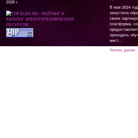
2026 г.
В мае 2024 го
запустила обр
своих партнер
платформа, со
предоставляет
проходить обу
мест...
Читать далее