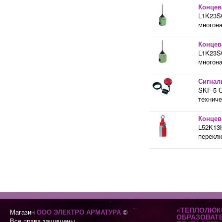
Концев
L1K23S
многона
Концев
L1K23S
многона
Сигнал
SKF-5 С
техниче
Концев
L52K13
переклю
«ТЕПЛОЛЮК
Магазин
ООО ЭЛЕКТРО АРМАТУРА
©
ОБРАЗОВАТ
Все права защищены.