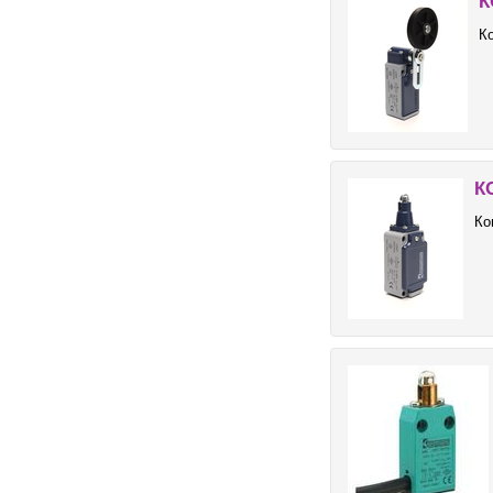
К
К
К
Ко