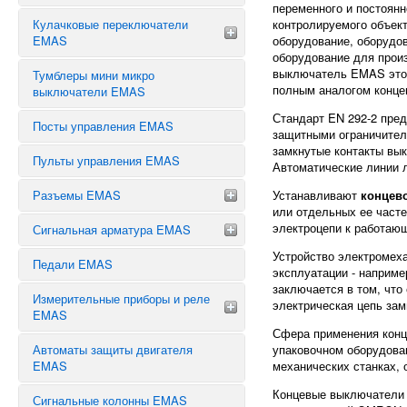
переменного и постоян
Кнопки с ключом
Кулачковые переключатели
контролируемого объект
КОНЦЕВИКИ EMAS СЕРИИ L1
Сдвоенные кнопки
EMAS
оборудование, оборудов
КОНЦЕВИКИ EMAS СЕРИИ L2
оборудование для произ
Джойстики
КОНЦЕВИКИ EMAS СЕРИИ L3
выключатель EMAS это 
Тумблеры мини микро
Звезда треугольник
Кнопки с фиксацией
полным аналогом конце
выключатели EMAS
КОНЦЕВИКИ EMAS СЕРИИ L4
Аварийные переключатели
Переключатели
Стандарт EN 292-2 пре
КОНЦЕВИКИ EMAS СЕРИИ L5
Переключатель предела
Посты управления EMAS
Тумблеры
защитными ограничител
КОНЦЕВИКИ EMAS СЕРИИ L51
Реверсивные переключатели
замкнутые контакты вы
Шилдики, таблички, лампочки
Пульты управления EMAS
Автоматические линии 
КОНЦЕВИКИ СЕРИИ EMAS L52
Блок контакты светодиодной
КОНЦЕВИКИ EMAS СЕРИИ L6
Разъемы EMAS
Устанавливают
концев
подсветки
или отдельных ее часте
ЗАПЧАСТИ К КОНЦЕВЫМ
Кнопки без фиксации
электроцепи к работаю
Сигнальная арматура EMAS
ВЫКЛЮЧАТЕЛЯМ EMAS
Разъемы 48 выводов
Кнопки выступающие
Разъемы 32 вывода
Устройство электромех
Педали EMAS
Сигнальная арматура 10 мм
эксплуатации - наприме
Разъемы 24 вывода
заключается в том, что
Сигнальная арматура 14 мм
Измерительные приборы и реле
Разъемы 16 выводов
электрическая цепь зам
Сигнальная арматура 22 мм
EMAS
Разъемы 12 выводов
Сфера применения конц
Автоматы защиты двигателя
Разъемы 10 выводов
упаковочном оборудован
ТАЙМЕРЫ
EMAS
механических станках, 
Разъемы 6 выводов
РЕЛЕ ВРЕМЕНИ
Концевые выключатели 
Разъемы 5 выводов
РЕЛЕ НАПРЯЖЕНИЯ
Сигнальные колонны EMAS