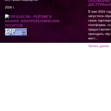
ПЛАТФОРМУ 
ДИСТРИБЬЮ
2026 г.
В мае 2024 го
запустила обр
своих партнер
платформа, со
предоставляет
проходить обу
мест...
Читать далее