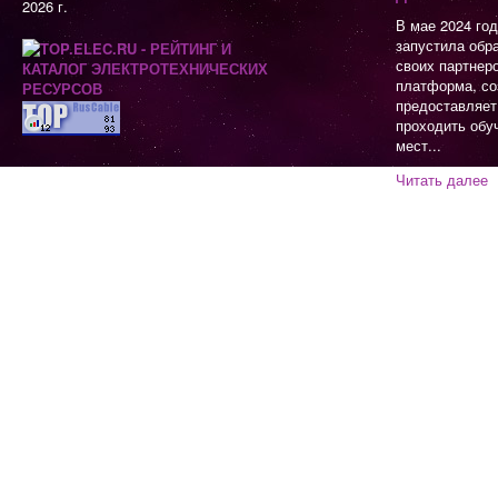
2026 г.
В мае 2024 го
запустила обр
своих партнер
платформа, со
предоставляет
проходить обу
мест...
Читать далее