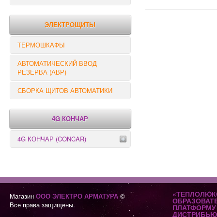
РЕЛЕ КОНТРОЛЯ
ЭЛЕКТРОЩИТЫ
ТЕРМОШКАФЫ
АВТОМАТИЧЕСКИЙ ВВОД
РЕЗЕРВА (АВР)
СБОРКА ЩИТОВ АВТОМАТИКИ
4G КОНЧАР
4G КОНЧАР (CONCAR)
Переключатели серии GX
Переключатели серии GN
«ТЕПЛОЛЮК
Магазин
ООО ЭЛЕКТРО АРМАТУРА
©
ОБРАЗОВАТ
Все права защищены.
ПЛАТФОРМУ 
ДИСТРИБЬЮ