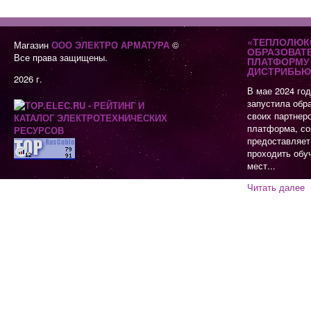
«ТЕПЛОЛЮК
Магазин
ООО ЭЛЕКТРО АРМАТУРА
©
ОБРАЗОВАТ
Все права защищены.
ПЛАТФОРМУ 
ДИСТРИБЬЮ
2026 г.
В мае 2024 го
запустила обр
своих партнер
платформа, со
предоставляет
проходить обу
мест...
Читать далее