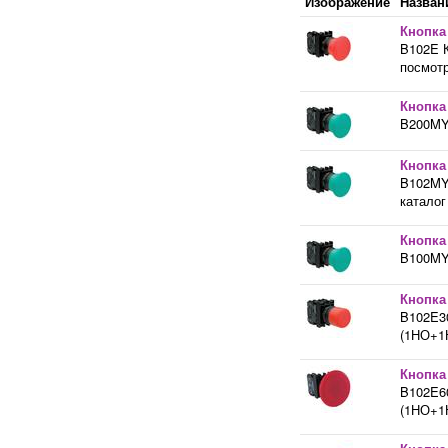
Изображение
Назван
Кнопка
B102E К
посмотр
Кнопка
B200MY 
Кнопка
B102MY 
каталог
Кнопка
B100MY 
Кнопка
B102E30
(1НО+1Н
Кнопка
B102E60
(1НО+1Н