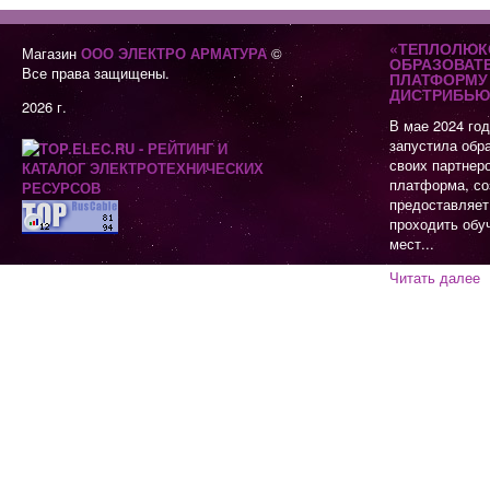
«ТЕПЛОЛЮК
Магазин
ООО ЭЛЕКТРО АРМАТУРА
©
ОБРАЗОВАТ
Все права защищены.
ПЛАТФОРМУ 
ДИСТРИБЬЮ
2026 г.
В мае 2024 го
запустила обр
своих партнер
платформа, со
предоставляет
проходить обу
мест...
Читать далее