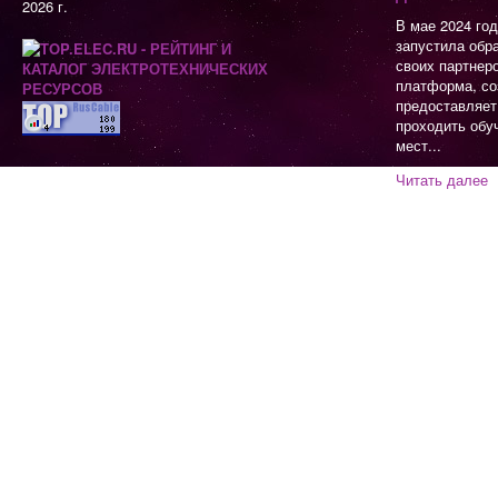
2026 г.
В мае 2024 го
запустила обр
своих партнер
платформа, со
предоставляет
проходить обу
мест...
Читать далее