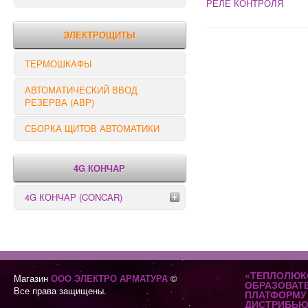
РЕЛЕ КОНТРОЛЯ
РЕЛЕ КОНТРОЛЯ
ЭЛЕКТРОЩИТЫ
ТЕРМОШКАФЫ
АВТОМАТИЧЕСКИЙ ВВОД
РЕЗЕРВА (АВР)
СБОРКА ЩИТОВ АВТОМАТИКИ
4G КОНЧАР
4G КОНЧАР (CONCAR)
Переключатели серии GX
Переключатели серии GN
«ТЕПЛОЛЮК
Магазин
ООО ЭЛЕКТРО АРМАТУРА
©
ОБРАЗОВАТ
Все права защищены.
ПЛАТФОРМУ 
ДИСТРИБЬЮ