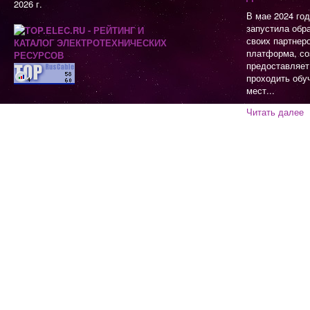
2026 г.
В мае 2024 го
запустила обр
своих партнер
платформа, со
предоставляет
проходить обу
мест...
Читать далее