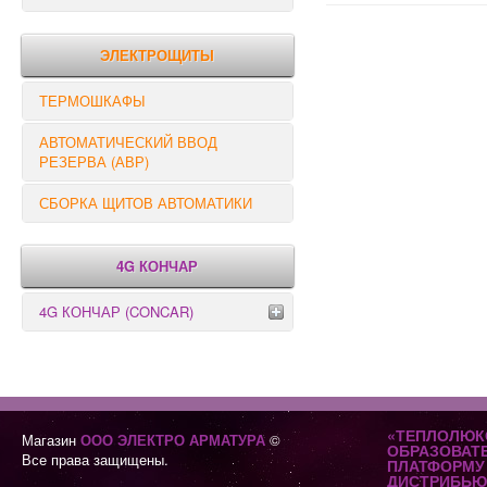
РЕЛЕ КОНТРОЛЯ
ЭЛЕКТРОЩИТЫ
ТЕРМОШКАФЫ
АВТОМАТИЧЕСКИЙ ВВОД
РЕЗЕРВА (АВР)
СБОРКА ЩИТОВ АВТОМАТИКИ
4G КОНЧАР
4G КОНЧАР (CONCAR)
Переключатели серии GX
Переключатели серии GN
«ТЕПЛОЛЮК
Магазин
ООО ЭЛЕКТРО АРМАТУРА
©
ОБРАЗОВАТ
Все права защищены.
ПЛАТФОРМУ 
ДИСТРИБЬЮ