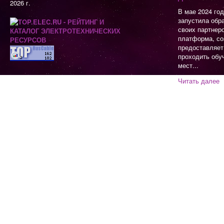
2026 г.
В мае 2024 го
запустила обр
своих партнер
платформа, со
предоставляет
проходить обу
мест...
Читать далее