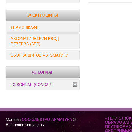
РЕЛЕ КОНТРОЛЯ
ЭЛЕКТРОЩИТЫ
ТЕРМОШКАФЫ
АВТОМАТИЧЕСКИЙ ВВОД
РЕЗЕРВА (АВР)
СБОРКА ЩИТОВ АВТОМАТИКИ
4G КОНЧАР
4G КОНЧАР (CONCAR)
Переключатели серии GX
Переключатели серии GN
«ТЕПЛОЛЮК
Магазин
ООО ЭЛЕКТРО АРМАТУРА
©
ОБРАЗОВАТ
Все права защищены.
ПЛАТФОРМУ 
ДИСТРИБЬЮ