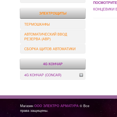
ПОСМОТРИТЕ
РЕЛЕ КОНТРОЛЯ
КОНЦЕВИКИ E
ЭЛЕКТРОЩИТЫ
ТЕРМОШКАФЫ
АВТОМАТИЧЕСКИЙ ВВОД
РЕЗЕРВА (АВР)
СБОРКА ЩИТОВ АВТОМАТИКИ
4G КОНЧАР
4G КОНЧАР (CONCAR)
Переключатели серии GX
Переключатели серии GN
Магазин
ООО ЭЛЕКТРО АРМАТУРА
© Все
права защищены.