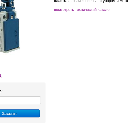
пластмассовой консолью с упором и мет
посмотреть технический каталог
б.
о:
Заказать