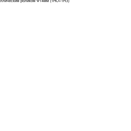
аллическим роликом Ф14мм (1НО+1НЗ)