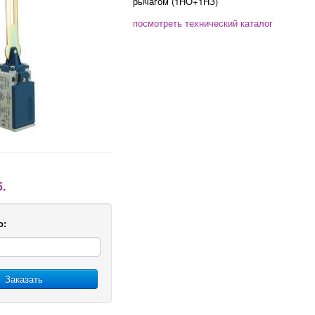
рычагом (1НО+1НЗ)
посмотреть технический каталог
б.
о:
Заказать