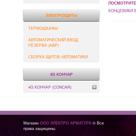
ПОСМОТРИТЕ
РЕЛЕ КОНТРОЛЯ
КОНЦЕВИКИ E
ЭЛЕКТРОЩИТЫ
ТЕРМОШКАФЫ
АВТОМАТИЧЕСКИЙ ВВОД
РЕЗЕРВА (АВР)
СБОРКА ЩИТОВ АВТОМАТИКИ
4G КОНЧАР
4G КОНЧАР (CONCAR)
Переключатели серии GX
Переключатели серии GN
Магазин
ООО ЭЛЕКТРО АРМАТУРА
© Все
права защищены.