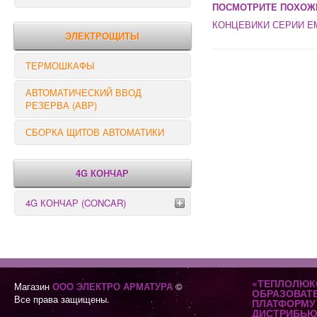
ПОСМОТРИТЕ ПОХОЖ
РЕЛЕ КОНТРОЛЯ
КОНЦЕВИКИ СЕРИИ EM
ЭЛЕКТРОЩИТЫ
ТЕРМОШКАФЫ
АВТОМАТИЧЕСКИЙ ВВОД
РЕЗЕРВА (АВР)
СБОРКА ЩИТОВ АВТОМАТИКИ
4G КОНЧАР
4G КОНЧАР (CONCAR)
Переключатели серии GX
Переключатели серии GN
«ТЕПЛОЛЮК
Магазин
ООО ЭЛЕКТРО АРМАТУРА
©
ОБРАЗОВАТ
Все права защищены.
ПЛАТФОРМУ 
ДИСТРИБЬЮ