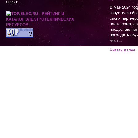
2026 г.
В мае 2024 го
запустила обр
своих партнер
платформа, со
предоставляет
проходить обу
мест...
Читать далее