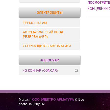
ПОСМОТРИТЕ
РЕЛЕ КОНТРОЛЯ
КОНЦЕВИКИ С
ЭЛЕКТРОЩИТЫ
ТЕРМОШКАФЫ
АВТОМАТИЧЕСКИЙ ВВОД
РЕЗЕРВА (АВР)
СБОРКА ЩИТОВ АВТОМАТИКИ
4G КОНЧАР
4G КОНЧАР (CONCAR)
Переключатели серии GX
Переключатели серии GN
Магазин
ООО ЭЛЕКТРО АРМАТУРА
© Все
права защищены.