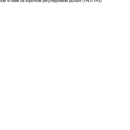
ком Ф18мм на коротком регулируемом рычаге (1НО+1НЗ)