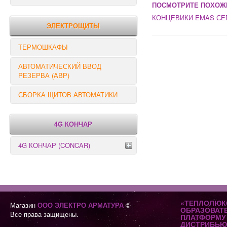
ПОСМОТРИТЕ ПОХОЖ
РЕЛЕ КОНТРОЛЯ
КОНЦЕВИКИ EMAS СЕР
ЭЛЕКТРОЩИТЫ
ТЕРМОШКАФЫ
АВТОМАТИЧЕСКИЙ ВВОД
РЕЗЕРВА (АВР)
СБОРКА ЩИТОВ АВТОМАТИКИ
4G КОНЧАР
4G КОНЧАР (CONCAR)
Переключатели серии GX
Переключатели серии GN
«ТЕПЛОЛЮК
Магазин
ООО ЭЛЕКТРО АРМАТУРА
©
ОБРАЗОВАТ
Все права защищены.
ПЛАТФОРМУ 
ДИСТРИБЬЮ