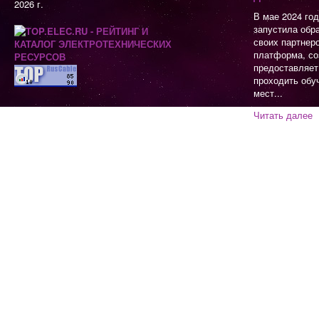
2026 г.
В мае 2024 го
запустила обр
своих партнер
платформа, со
предоставляет
проходить обу
мест...
Читать далее