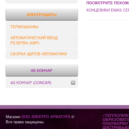
ПОСМОТРИТЕ ПОХОЖ
РЕЛЕ КОНТРОЛЯ
КОНЦЕВИКИ EMAS СЕ
ЭЛЕКТРОЩИТЫ
ТЕРМОШКАФЫ
АВТОМАТИЧЕСКИЙ ВВОД
РЕЗЕРВА (АВР)
СБОРКА ЩИТОВ АВТОМАТИКИ
4G КОНЧАР
4G КОНЧАР (CONCAR)
Переключатели серии GX
Переключатели серии GN
«ТЕПЛОЛЮК
Магазин
ООО ЭЛЕКТРО АРМАТУРА
©
ОБРАЗОВАТ
Все права защищены.
ПЛАТФОРМУ 
ДИСТРИБЬЮ