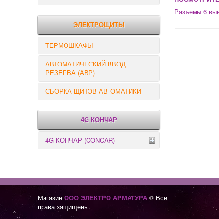
РЕЛЕ КОНТРОЛЯ
Разъемы 6 вы
ЭЛЕКТРОЩИТЫ
ТЕРМОШКАФЫ
АВТОМАТИЧЕСКИЙ ВВОД
РЕЗЕРВА (АВР)
СБОРКА ЩИТОВ АВТОМАТИКИ
4G КОНЧАР
4G КОНЧАР (CONCAR)
Переключатели серии GX
Переключатели серии GN
Магазин
ООО ЭЛЕКТРО АРМАТУРА
© Все
права защищены.