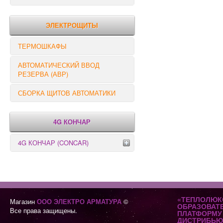
РЕЛЕ КОНТРОЛЯ
ЭЛЕКТРОЩИТЫ
ТЕРМОШКАФЫ
АВТОМАТИЧЕСКИЙ ВВОД
РЕЗЕРВА (АВР)
СБОРКА ЩИТОВ АВТОМАТИКИ
4G КОНЧАР
4G КОНЧАР (CONCAR)
Переключатели серии GX
Переключатели серии GN
«ТЕПЛОЛЮК
Магазин
ООО ЭЛЕКТРО АРМАТУРА
©
ОБРАЗОВАТ
Все права защищены.
ПЛАТФОРМУ 
ДИСТРИБЬЮ