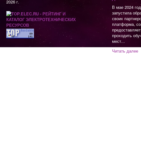
2026 г.
В мае 2024 го
запустила обр
своих партнер
платформа, со
предоставляет
проходить обу
мест...
Читать далее