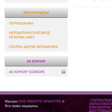
РЕЛЕ КОНТРОЛЯ
ЭЛЕКТРОЩИТЫ
ТЕРМОШКАФЫ
АВТОМАТИЧЕСКИЙ ВВОД
РЕЗЕРВА (АВР)
СБОРКА ЩИТОВ АВТОМАТИКИ
4G КОНЧАР
4G КОНЧАР (CONCAR)
Переключатели серии GX
Переключатели серии GN
«ТЕПЛОЛЮК
Магазин
ООО ЭЛЕКТРО АРМАТУРА
©
ОБРАЗОВАТ
Все права защищены.
ПЛАТФОРМУ 
ДИСТРИБЬЮ