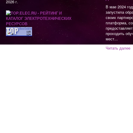
2026 г.
В мае 2024 го
запустила обр
своих партнер
платформа, со
предоставляет
проходить обу
мест...
Читать далее