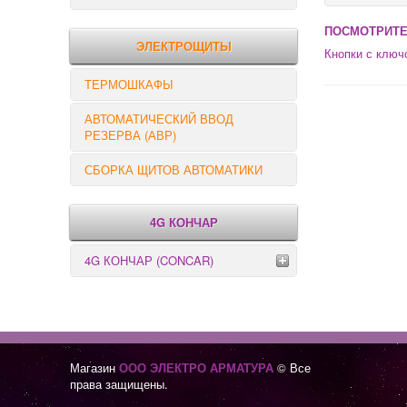
РЕЛЕ КОНТРОЛЯ
ПОСМОТРИТЕ
ЭЛЕКТРОЩИТЫ
Кнопки с ключ
ТЕРМОШКАФЫ
АВТОМАТИЧЕСКИЙ ВВОД
РЕЗЕРВА (АВР)
СБОРКА ЩИТОВ АВТОМАТИКИ
4G КОНЧАР
4G КОНЧАР (CONCAR)
Переключатели серии GX
Переключатели серии GN
Магазин
ООО ЭЛЕКТРО АРМАТУРА
© Все
права защищены.