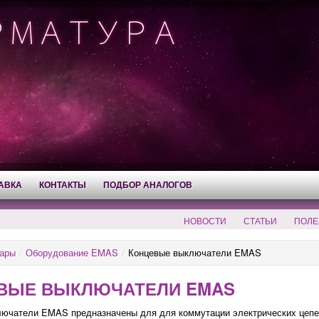
АВКА
КОНТАКТЫ
ПОДБОР АНАЛОГОВ
НОВОСТИ
СТАТЬИ
ПОЛЕ
ары
/
Оборудование EMAS
/
Концевые выключатели EMAS
ВЫЕ ВЫКЛЮЧАТЕЛИ EMAS
лючатели
EMAS предназначены для для коммутации электрических цепей