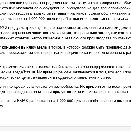
управляющих упоров в определенных точках пути контролируемого объек
станки: упаковочное оборудование, оборудование для транспортировки 
для производства продуктов питания и напитков, сфера обслуживания и
расчитанное на 1 000 000 циклов срабатывания и является полным ана
92-2 предусматривает, что все подвижные ограждения и заслонки долж
оцесс открывания защитного механизма, то правильно замкнутые конта
ленных станков. Автоматические линии любого производства применя
т
концевой выключатель
в точке, в которой должно быть прервано дви
зма происходит за счет прерывания подачи питания по электроцепи к р
ектромеханических выключателей таково, что они выдерживают тяжелые
ческие воздействия. Их принцип работы заключается в том, что если п
лектрическая цепь замыкается и подается определенный сигнал.
ния концевых выключателей разнообразна. Их применяют на всех промы
для производства напитков и продуктов питания, механических станках,
лючатели EMAS рассчитаны на 1 000 000 циклов срабатывания и явля
to