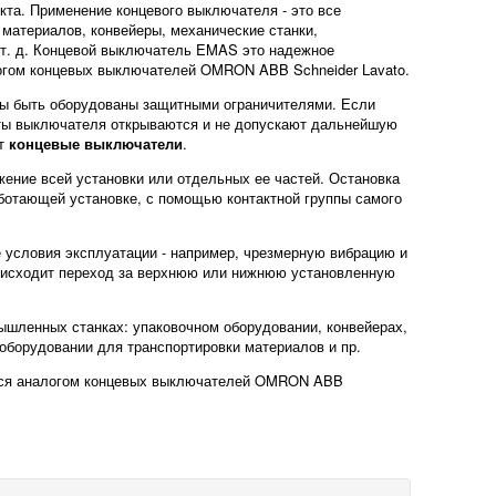
та. Применение концевого выключателя - это все
материалов, конвейеры, механические станки,
 т. д. Концевой выключатель EMAS это надежное
логом концевых выключателей OMRON ABB Schneider Lavato.
ны быть оборудованы защитными ограничителями. Если
кты выключателя открываются и не допускают дальнейшую
ют
концевые выключатели
.
жение всей установки или отдельных ее частей. Остановка
аботающей установке, с помощью контактной группы самого
 условия эксплуатации - например, чрезмерную вибрацию и
роисходит переход за верхнюю или нижнюю установленную
шленных станках: упаковочном оборудовании, конвейерах,
 оборудовании для транспортировки материалов и пр.
ются аналогом концевых выключателей OMRON ABB